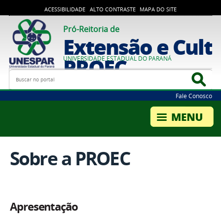
ACESSIBILIDADE
ALTO CONTRASTE
MAPA DO SITE
Pró-Reitoria de
Extensão e Cultu
PROEC
UNIVERSIDADE ESTADUAL DO PARANÁ
Busca
Bus
Fale Conosco
Sobre a PROEC
Apresentação