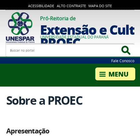
ACESSIBILIDADE
ALTO CONTRASTE
MAPA DO SITE
Pró-Reitoria de
Extensão e Cultu
PROEC
UNIVERSIDADE ESTADUAL DO PARANÁ
Busca
Bus
Fale Conosco
Sobre a PROEC
Apresentação